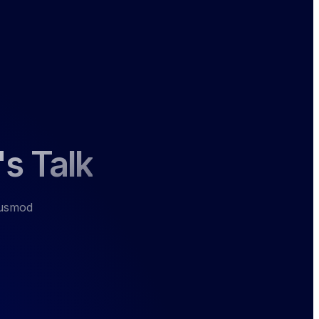
's Talk
eiusmod