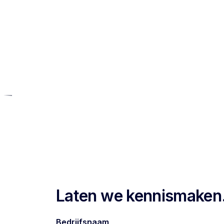
Be
WebsiteConversies
Home
Laten we kennismaken
Bedrijfsnaam