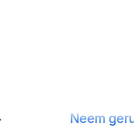
l ons via:
06 1234 1223
– Of mail naar:
info@websiteconversies.
Diensten
Over ons
Cases
Contact
Neem geru
.