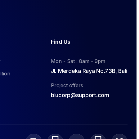
Find Us
y
Mon - Sat : 8am - 9pm
Jl. Merdeka Raya No.73B, Bali
ition
Project offers
blucorp@support.com